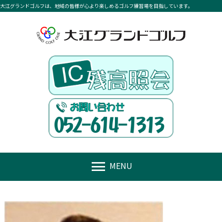
大江グランドゴルフは、地域の皆様が心より楽しめるゴルフ練習場を目指しています。
menu
MENU