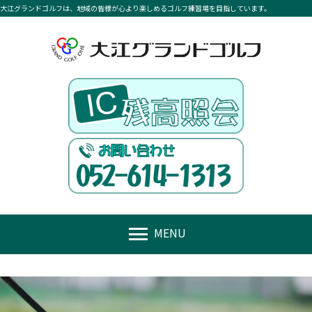
大江グランドゴルフは、地域の皆様が心より楽しめるゴルフ練習場を目指しています。
menu
MENU